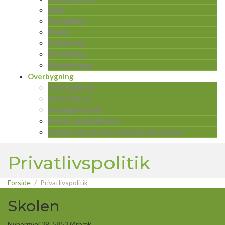
Sløjd
Fortælling
Musik
Praksisfag
Fortælling
Morgensang
Overbygning
Overbygning
Information
Arrangementer
Prøver og karakterer
Uddannelsesforberedende aktiviteter
Privatlivspolitik
Forside
Privatlivspolitik
Skolen
Nyborgvej 39, 5853 Ørbæk