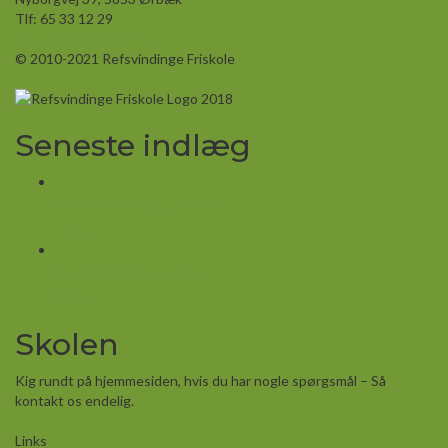
Tlf: 65 33 12 29
Kort og Rutevejledning
© 2010-2021 Refsvindinge Friskole
Seneste indlæg
Skolenyhederne juni/juli 2026
3 / juli
Skolenyhederne maj 2026
29 / maj
Skolen
Kig rundt på hjemmesiden, hvis du har nogle spørgsmål – Så
kontakt os endelig.
Links