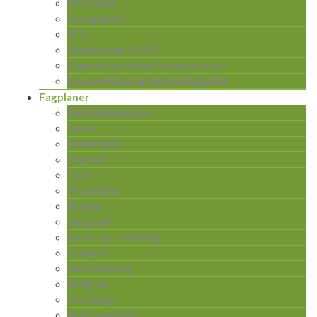
Personale
Ferieplaner
SFO
Skolepenge & SFO
Kommunale samarbejdspartnere
Evaluering af undervisningsmiljø
Fagplaner
Børnehaveklasse
Dansk
Matematik
Engelsk
Tysk
Fysik/kemi
Biologi
Geografi
Natur og Teknologi
Historie
Samfundsfag
Religion
Formning
Madkundskab