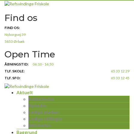
Skip
to
Find os
content
FIND OS:
Nyborgvej 39
5853 Ørbæk
Open Time
ÅBNINGSTID:
06:10 - 16:30
TLF. SKOLE:
65 33 12 29
TLF. SFO:
65 33 12 45
Aktuelt
Indmeldelse
Nyheder
Ledige pladser
Ledige stillinger
Billedarkiv
Baggrund