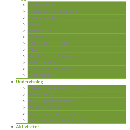
Præsentation
Baggrund & Idégrundlag
Værdigrundlag
Formål
Ejerforhold
Vedtægt
Antimobbestrategi
Tilsyn
Dansk Friskoleforening
Skolekredsen
Generalforsamlingen
Bestyrelsen
Undervisning
Målsætning & værdigrundlag
Elevudvikling
Skole- hjemsamarbejde
Omgangsformer
Undervisningsmaterialer
Støtte- og specialundervisning
Aktiviteter