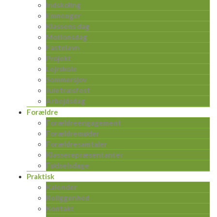
Indskoling
Emneuger
Klassens dag
Motionsdag
Fastelavn
Projekt
Lejrskole
Sommersjov
Juletræsfest
Arbejdsdag
Forældre
Forældreengagement
Forældremøder
Forældresamtaler
Klasserepræsentanter
Fødselsdage
Praktisk
Kalender
Beliggenhed
Kontakt