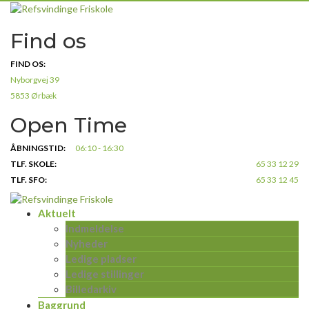
Skip
to
Find os
content
FIND OS:
Nyborgvej 39
5853 Ørbæk
Open Time
ÅBNINGSTID:
06:10 - 16:30
TLF. SKOLE:
65 33 12 29
TLF. SFO:
65 33 12 45
Aktuelt
Indmeldelse
Nyheder
Ledige pladser
Ledige stillinger
Billedarkiv
Baggrund