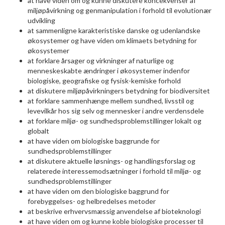
at have viden om og kunne diskutere koncekvenser af
miljøpåvirkning og genmanipulation i forhold til evolutionær
udvikling
at sammenligne karakteristiske danske og udenlandske
økosystemer og have viden om klimaets betydning for
økosystemer
at forklare årsager og virkninger af naturlige og
menneskeskabte ændringer i økosystemer indenfor
biologiske, geografiske og fysisk-kemiske forhold
at diskutere miljøpåvirkningers betydning for biodiversitet
at forklare sammenhænge mellem sundhed, livsstil og
levevilkår hos sig selv og mennesker i andre verdensdele
at forklare miljø- og sundhedsproblemstillinger lokalt og
globalt
at have viden om biologiske baggrunde for
sundhedsproblemstillinger
at diskutere aktuelle løsnings- og handlingsforslag og
relaterede interessemodsætninger i forhold til miljø- og
sundhedsproblemstillinger
at have viden om den biologiske baggrund for
forebyggelses- og helbredelses metoder
at beskrive erhvervsmæssig anvendelse af bioteknologi
at have viden om og kunne koble biologiske processer til