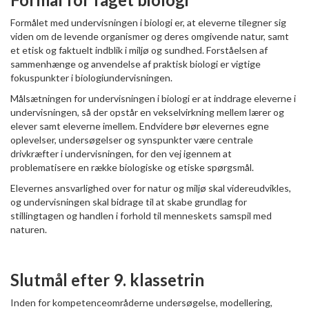
Formålet med undervisningen i biologi er, at eleverne tilegner sig
viden om de levende organismer og deres omgivende natur, samt
et etisk og faktuelt indblik i miljø og sundhed. Forståelsen af
sammenhænge og anvendelse af praktisk biologi er vigtige
fokuspunkter i biologiundervisningen.
Målsætningen for undervisningen i biologi er at inddrage eleverne i
undervisningen, så der opstår en vekselvirkning mellem lærer og
elever samt eleverne imellem. Endvidere bør elevernes egne
oplevelser, undersøgelser og synspunkter være centrale
drivkræfter i undervisningen, for den vej igennem at
problematisere en række biologiske og etiske spørgsmål.
Elevernes ansvarlighed over for natur og miljø skal videreudvikles,
og undervisningen skal bidrage til at skabe grundlag for
stillingtagen og handlen i forhold til menneskets samspil med
naturen.
Slutmål efter 9. klassetrin
Inden for kompetenceområderne undersøgelse, modellering,