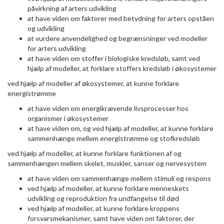
påvirkning af arters udvikling
at have viden om faktorer med betydning for arters opståen
og udvikling
at vurdere anvendelighed og begrænsninger ved modeller
for arters udvikling
at have viden om stoffer i biologiske kredsløb, samt ved
hjælp af modeller, at forklare stoffers kredsløb i økosystemer
ved hjælp af modeller af økosystemer, at kunne forklare
energistrømme
at have viden om energikrævende livsprocesser hos
organismer i økosystemer
at have viden om, og ved hjælp af modeller, at kunne forklare
sammenhænge mellem energistrømme og stofkredsløb
ved hjælp af modeller, at kunne forklare funktionen af og
sammenhængen mellem skelet, muskler, sanser og nervesystem
at have viden om sammenhænge mellem stimuli og respons
ved hjælp af modeller, at kunne forklare menneskets
udvikling og reproduktion fra undfangelse til død
ved hjælp af modeller, at kunne forklare kroppens
forsvarsmekanismer, samt have viden om faktorer, der