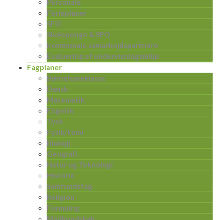
Personale
Ferieplaner
SFO
Skolepenge & SFO
Kommunale samarbejdspartnere
Evaluering af undervisningsmiljø
Fagplaner
Børnehaveklasse
Dansk
Matematik
Engelsk
Tysk
Fysik/kemi
Biologi
Geografi
Natur og Teknologi
Historie
Samfundsfag
Religion
Formning
Madkundskab