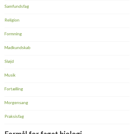
Samfundsfag
Religion
Formning
Madkundskab
Sløjd
Musik
Fortælling
Morgensang
Praksisfag
Formål for faget biologi