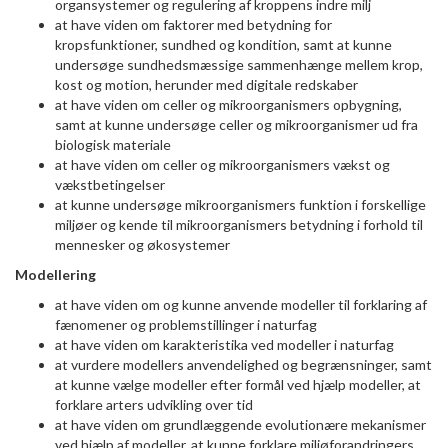
organsystemer og regulering af kroppens indre milj
at have viden om faktorer med betydning for
kropsfunktioner, sundhed og kondition, samt at kunne
undersøge sundhedsmæssige sammenhænge mellem krop,
kost og motion, herunder med digitale redskaber
at have viden om celler og mikroorganismers opbygning,
samt at kunne undersøge celler og mikroorganismer ud fra
biologisk materiale
at have viden om celler og mikroorganismers vækst og
vækstbetingelser
at kunne undersøge mikroorganismers funktion i forskellige
miljøer og kende til mikroorganismers betydning i forhold til
mennesker og økosystemer
Modellering
at have viden om og kunne anvende modeller til forklaring af
fænomener og problemstillinger i naturfag
at have viden om karakteristika ved modeller i naturfag
at vurdere modellers anvendelighed og begrænsninger, samt
at kunne vælge modeller efter formål ved hjælp modeller, at
forklare arters udvikling over tid
at have viden om grundlæggende evolutionære mekanismer
ved hjælp af modeller, at kunne forklare miljøforandringers