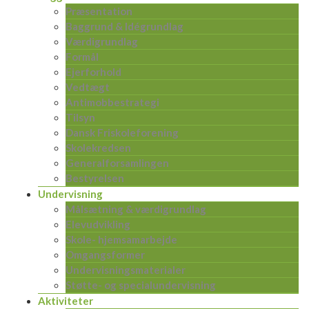
Præsentation
Baggrund & Idégrundlag
Værdigrundlag
Formål
Ejerforhold
Vedtægt
Antimobbestrategi
Tilsyn
Dansk Friskoleforening
Skolekredsen
Generalforsamlingen
Bestyrelsen
Undervisning
Målsætning & værdigrundlag
Elevudvikling
Skole- hjemsamarbejde
Omgangsformer
Undervisningsmaterialer
Støtte- og specialundervisning
Aktiviteter