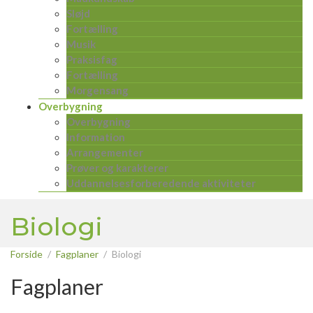
Sløjd
Fortælling
Musik
Praksisfag
Fortælling
Morgensang
Overbygning
Overbygning
Information
Arrangementer
Prøver og karakterer
Uddannelsesforberedende aktiviteter
Biologi
Forside
Fagplaner
Biologi
Fagplaner