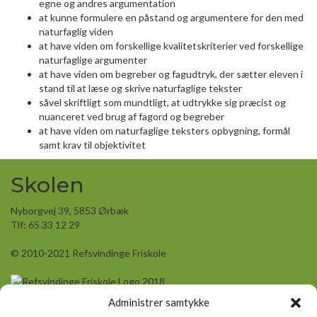
egne og andres argumentation
at kunne formulere en påstand og argumentere for den med
naturfaglig viden
at have viden om forskellige kvalitetskriterier ved forskellige
naturfaglige argumenter
at have viden om begreber og fagudtryk, der sætter eleven i
stand til at læse og skrive naturfaglige tekster
såvel skriftligt som mundtligt, at udtrykke sig præcist og
nuanceret ved brug af fagord og begreber
at have viden om naturfaglige teksters opbygning, formål
samt krav til objektivitet
Skolen
Nyborgvej 39, 5853 Ørbæk
Tlf: 65 33 12 29
Kort og Rutevejledning
© 2010-2021 Refsvindinge Friskole
Administrer samtykke
Seneste indlæg