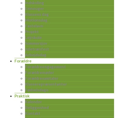
Indskoling
Emneuger
Klassens dag
Motionsdag
Fastelavn
Projekt
Lejrskole
Sommersjov
Juletræsfest
Arbejdsdag
Forældre
Forældreengagement
Forældremøder
Forældresamtaler
Klasserepræsentanter
Fødselsdage
Praktisk
Kalender
Beliggenhed
Kontakt