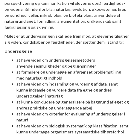
perspektivering og kommunikation vil eleverne opnå færdigheds-
og vidensmål indenfor bl.a. naturfag, evolution, økosystemer, krop
og sundhed, celler, mikrobiologi og bioteknologi, anvendelse af
naturgrundlaget, formidling, argumentation, ordkendskab samt
faglig læsning og skrivning.
Målet er at undervisningen skal lede frem mod, at eleverne tilegner
sig viden, kundskaber og færdigheder, der sætter dem i stand til:
Undersøgelse
at have viden om undersøgelsesmetoders
anvendelsesmuligheder og begrænsninger
at formulere og undersøge en afgrænset problemstilling
med naturfagligt indhold
at have viden om indsamling og vurdering af data, samt
kunne indsamle og vurdere data fra egne og andres
undersøgelser i naturfag
at kunne konkludere og generalisere på baggrund af eget og
andres praktiske og undersøgende arbej
at have viden om kriterier for evaluering af undersøgelser i
naturf
at have viden om biologisk systematik og klassifikation, samt
kunne undersøge organismers systematiske tilhørsforhol