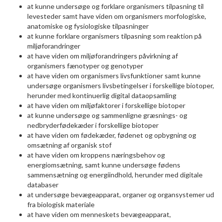
at kunne undersøge og forklare organismers tilpasning til
levesteder samt have viden om organismers morfologiske,
anatomiske og fysiologiske tilpasninger
at kunne forklare organismers tilpasning som reaktion på
miljøforandringer
at have viden om miljøforandringers påvirkning af
organismers fænotyper og genotyper
at have viden om organismers livsfunktioner samt kunne
undersøge organismers livsbetingelser i forskellige biotoper,
herunder med kontinuerlig digital dataopsamling
at have viden om miljøfaktorer i forskellige biotoper
at kunne undersøge og sammenligne græsnings- og
nedbryderfødekæder i forskellige biotoper
at have viden om fødekæder, fødenet og opbygning og
omsætning af organisk stof
at have viden om kroppens næringsbehov og
energiomsætning, samt kunne undersøge fødens
sammensætning og energiindhold, herunder med digitale
databaser
at undersøge bevægeapparat, organer og organsystemer ud
fra biologisk materiale
at have viden om menneskets bevægeapparat,