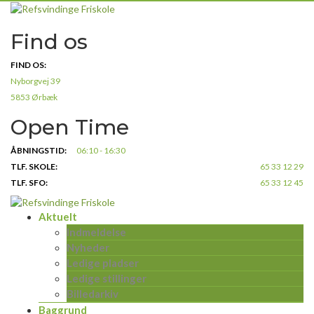
Skip
to
Find os
content
FIND OS:
Nyborgvej 39
5853 Ørbæk
Open Time
ÅBNINGSTID:
06:10 - 16:30
TLF. SKOLE:
65 33 12 29
TLF. SFO:
65 33 12 45
Aktuelt
Indmeldelse
Nyheder
Ledige pladser
Ledige stillinger
Billedarkiv
Baggrund