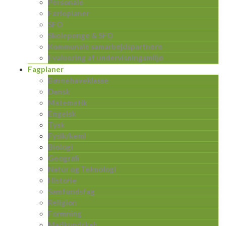
Personale
Ferieplaner
SFO
Skolepenge & SFO
Kommunale samarbejdspartnere
Evaluering af undervisningsmiljø
Fagplaner
Børnehaveklasse
Dansk
Matematik
Engelsk
Tysk
Fysik/kemi
Biologi
Geografi
Natur og Teknologi
Historie
Samfundsfag
Religion
Formning
Madkundskab