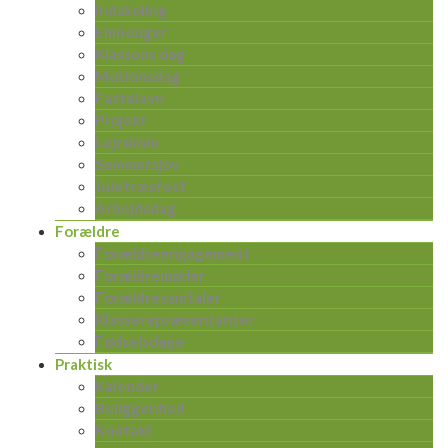
Indskoling
Emneuger
Klassens dag
Motionsdag
Fastelavn
Projekt
Lejrskole
Sommersjov
Juletræsfest
Arbejdsdag
Forældre
Forældreengagement
Forældremøder
Forældresamtaler
Klasserepræsentanter
Fødselsdage
Praktisk
Kalender
Beliggenhed
Kontakt