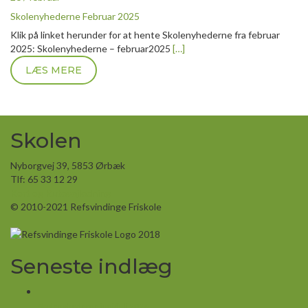
Skolenyhederne Februar 2025
Klik på linket herunder for at hente Skolenyhederne fra februar
2025: Skolenyhederne – februar2025
[…]
LÆS MERE
Skolen
Nyborgvej 39, 5853 Ørbæk
Tlf: 65 33 12 29
Kort og Rutevejledning
© 2010-2021 Refsvindinge Friskole
Seneste indlæg
Skolenyhederne juni/juli 2026