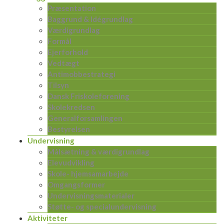
Præsentation
Baggrund & Idégrundlag
Værdigrundlag
Formål
Ejerforhold
Vedtægt
Antimobbestrategi
Tilsyn
Dansk Friskoleforening
Skolekredsen
Generalforsamlingen
Bestyrelsen
Undervisning
Målsætning & værdigrundlag
Elevudvikling
Skole- hjemsamarbejde
Omgangsformer
Undervisningsmaterialer
Støtte- og specialundervisning
Aktiviteter