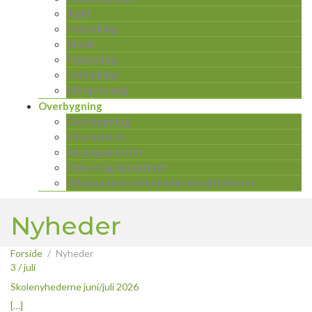
Sløjd
Fortælling
Musik
Praksisfag
Fortælling
Morgensang
Overbygning
Overbygning
Information
Arrangementer
Prøver og karakterer
Uddannelsesforberedende aktiviteter
Nyheder
Forside
Nyheder
3 / juli
Skolenyhederne juni/juli 2026
[…]