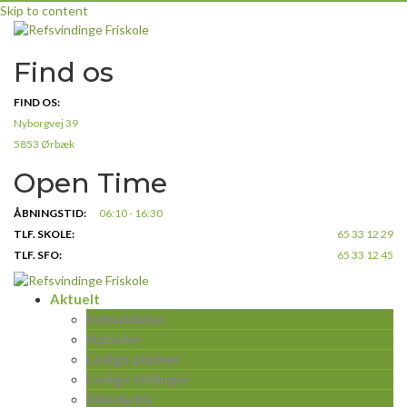
Skip to content
Find os
FIND OS:
Nyborgvej 39
5853 Ørbæk
Open Time
ÅBNINGSTID:
06:10 - 16:30
TLF. SKOLE:
65 33 12 29
TLF. SFO:
65 33 12 45
Aktuelt
Indmeldelse
Nyheder
Ledige pladser
Ledige stillinger
Billedarkiv