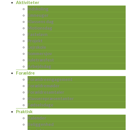
Aktiviteter
Indskoling
Emneuger
Klassens dag
Motionsdag
Fastelavn
Projekt
Lejrskole
Sommersjov
Juletræsfest
Arbejdsdag
Forældre
Forældreengagement
Forældremøder
Forældresamtaler
Klasserepræsentanter
Fødselsdage
Praktisk
Kalender
Beliggenhed