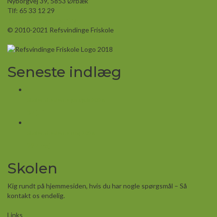
Nyborgvej 39, 5853 Ørbæk
Tlf: 65 33 12 29
Kort og Rutevejledning
© 2010-2021 Refsvindinge Friskole
Seneste indlæg
Skolenyhederne juni/juli 2026
3 / juli
Skolenyhederne maj 2026
29 / maj
Skolen
Kig rundt på hjemmesiden, hvis du har nogle spørgsmål – Så
kontakt os endelig.
Links