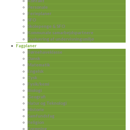
Kontakt
Personale
Ferieplaner
SFO
Skolepenge & SFO
Kommunale samarbejdspartnere
Evaluering af undervisningsmiljø
Fagplaner
Børnehaveklasse
Dansk
Matematik
Engelsk
Tysk
Fysik/kemi
Biologi
Geografi
Natur og Teknologi
Historie
Samfundsfag
Religion
Formning