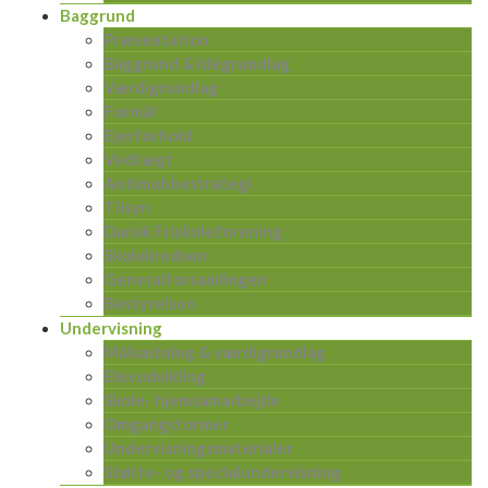
Baggrund
Præsentation
Baggrund & Idégrundlag
Værdigrundlag
Formål
Ejerforhold
Vedtægt
Antimobbestrategi
Tilsyn
Dansk Friskoleforening
Skolekredsen
Generalforsamlingen
Bestyrelsen
Undervisning
Målsætning & værdigrundlag
Elevudvikling
Skole- hjemsamarbejde
Omgangsformer
Undervisningsmaterialer
Støtte- og specialundervisning