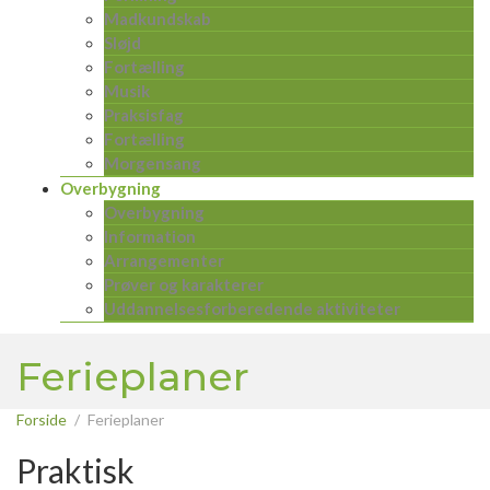
Madkundskab
Sløjd
Fortælling
Musik
Praksisfag
Fortælling
Morgensang
Overbygning
Overbygning
Information
Arrangementer
Prøver og karakterer
Uddannelsesforberedende aktiviteter
Ferieplaner
Forside
Ferieplaner
Praktisk