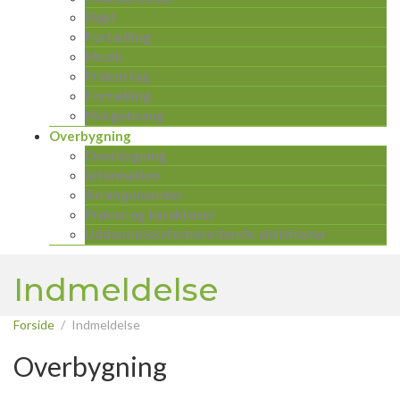
Sløjd
Fortælling
Musik
Praksisfag
Fortælling
Morgensang
Overbygning
Overbygning
Information
Arrangementer
Prøver og karakterer
Uddannelsesforberedende aktiviteter
Indmeldelse
Forside
Indmeldelse
Overbygning