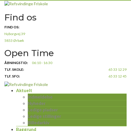
Skip
to
Find os
content
FIND OS:
Nyborgvej 39
5853 Ørbæk
Open Time
ÅBNINGSTID:
06:10 - 16:30
TLF. SKOLE:
65 33 12 29
TLF. SFO:
65 33 12 45
Aktuelt
Indmeldelse
Nyheder
Ledige pladser
Ledige stillinger
Billedarkiv
Baggrund