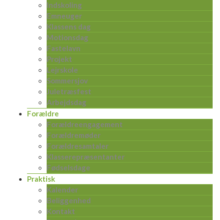
Indskoling
Emneuger
Klassens dag
Motionsdag
Fastelavn
Projekt
Lejrskole
Sommersjov
Juletræsfest
Arbejdsdag
Forældre
Forældreengagement
Forældremøder
Forældresamtaler
Klasserepræsentanter
Fødselsdage
Praktisk
Kalender
Beliggenhed
Kontakt