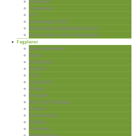
Personale
Ferieplaner
SFO
Skolepenge & SFO
Kommunale samarbejdspartnere
Evaluering af undervisningsmiljø
Fagplaner
Børnehaveklasse
Dansk
Matematik
Engelsk
Tysk
Fysik/kemi
Biologi
Geografi
Natur og Teknologi
Historie
Samfundsfag
Religion
Formning
Madkundskab