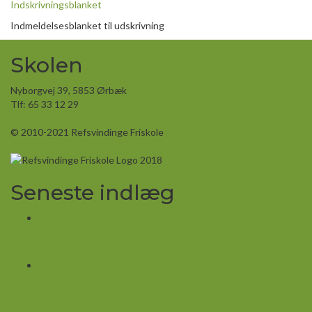
Indskrivningsblanket
Indmeldelsesblanket til udskrivning
Skolen
Nyborgvej 39, 5853 Ørbæk
Tlf: 65 33 12 29
Kort og Rutevejledning
© 2010-2021 Refsvindinge Friskole
Seneste indlæg
Skolenyhederne juni/juli 2026
3 / juli
Skolenyhederne maj 2026
29 / maj