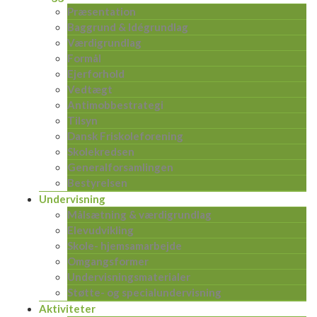
Præsentation
Baggrund & Idégrundlag
Værdigrundlag
Formål
Ejerforhold
Vedtægt
Antimobbestrategi
Tilsyn
Dansk Friskoleforening
Skolekredsen
Generalforsamlingen
Bestyrelsen
Undervisning
Målsætning & værdigrundlag
Elevudvikling
Skole- hjemsamarbejde
Omgangsformer
Undervisningsmaterialer
Støtte- og specialundervisning
Aktiviteter