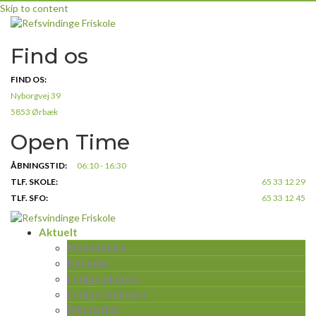
Skip to content
Find os
FIND OS:
Nyborgvej 39
5853 Ørbæk
Open Time
ÅBNINGSTID:
06:10 - 16:30
TLF. SKOLE:
65 33 12 29
TLF. SFO:
65 33 12 45
Aktuelt
Indmeldelse
Nyheder
Ledige pladser
Ledige stillinger
Billedarkiv