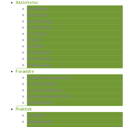
Aktiviteter
Indskoling
Emneuger
Klassens dag
Motionsdag
Fastelavn
Projekt
Lejrskole
Sommersjov
Juletræsfest
Arbejdsdag
Forældre
Forældreengagement
Forældremøder
Forældresamtaler
Klasserepræsentanter
Fødselsdage
Praktisk
Kalender
Beliggenhed