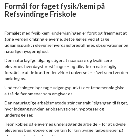
Formål for faget fysik/kemi på
Refsvindinge Friskole
Formålet med fysik-kemi-undervisningen er først og fremmest at
åbne verden omkring eleverne, dette gøres ved at tage
udgangspunkt i eleverne hverdagsforestillinger, observationer og
naturlige nysgerrighed.
Den naturfaglige tilgang søger at nuancere og kvalificere
elevernes hverdagsforestillinger – og tilbyde en naturfaglig
forståelse af de kræfter der virker i universet – såvel som i verden
omkring os.
Undervisningen bør tage udgangspunkt i det fænomenologiske –
altså de fænomener som omgiver os.
Den naturfaglige arbejdsmetode står centralt i tilgangen til faget,
hvor indgangsvinklen er observationer, hypoteser og
undersøgelser.
Teori kobles på elevernes undersøgende arbejde – for at udvide
elevernes begrebsverden og trin for trin bygge fagbegreber på