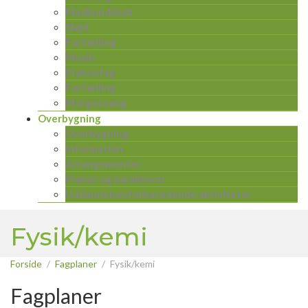
Madkundskab
Sløjd
Fortælling
Musik
Praksisfag
Fortælling
Morgensang
Overbygning
Overbygning
Information
Arrangementer
Prøver og karakterer
Uddannelsesforberedende aktiviteter
Fysik/kemi
Forside
Fagplaner
Fysik/kemi
Fagplaner