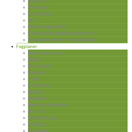
Kontakt
Personale
Ferieplaner
SFO
Skolepenge & SFO
Kommunale samarbejdspartnere
Evaluering af undervisningsmiljø
Fagplaner
Børnehaveklasse
Dansk
Matematik
Engelsk
Tysk
Fysik/kemi
Biologi
Geografi
Natur og Teknologi
Historie
Samfundsfag
Religion
Formning