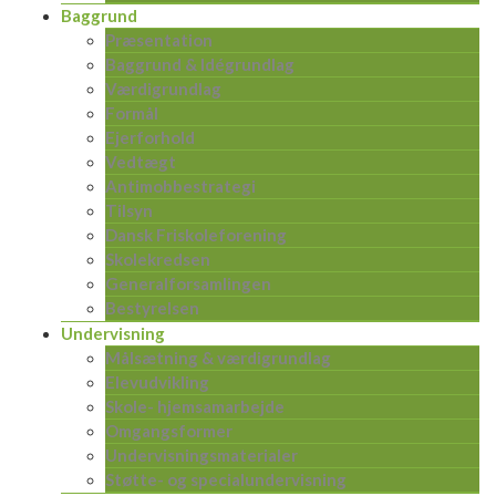
Baggrund
Præsentation
Baggrund & Idégrundlag
Værdigrundlag
Formål
Ejerforhold
Vedtægt
Antimobbestrategi
Tilsyn
Dansk Friskoleforening
Skolekredsen
Generalforsamlingen
Bestyrelsen
Undervisning
Målsætning & værdigrundlag
Elevudvikling
Skole- hjemsamarbejde
Omgangsformer
Undervisningsmaterialer
Støtte- og specialundervisning