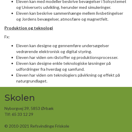
Eleven kan med modeller beskrive bevægelser i Solsystemet
og Universets udvikling, herunder med simuleringer.
Eleven kan beskrive sammenhænge mellem livsbetingelser
og Jordens bevægelser, atmosfære og magnetfelt.
Produktion og teknologi
Fx:
Eleven kan designe og gennemføre undersøgelser
vedrørende elektronisk og digital styring.
Eleven har viden om råstoffer og produktionsprocesser.
Eleven kan designe enkle teknologiske løsninger på
udfordringer fra hverdag og samfund.
Eleven har viden om teknologiers påvirkning og effekt på
naturgrundlaget.
Skolen
Nyborgvej 39, 5853 Ørbæk
Tlf: 65 33 12 29
Kort og Rutevejledning
© 2010-2021 Refsvindinge Friskole